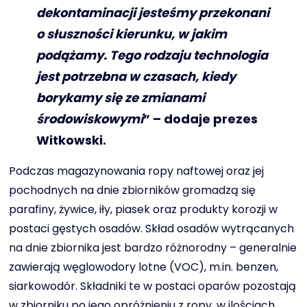
dekontaminacji jesteśmy przekonani
o słuszności kierunku, w jakim
podążamy. Tego rodzaju technologia
jest potrzebna w czasach, kiedy
borykamy się ze zmianami
środowiskowymi
” – dodaje prezes
Witkowski.
Podczas magazynowania ropy naftowej oraz jej
pochodnych na dnie zbiorników gromadzą się
parafiny, żywice, iły, piasek oraz produkty korozji w
postaci gęstych osadów. Skład osadów wytrącanych
na dnie zbiornika jest bardzo różnorodny – generalnie
zawierają węglowodory lotne (VOC), m.in. benzen,
siarkowodór. Składniki te w postaci oparów pozostają
w zbiorniku po jego opróżnieniu z ropy, w ilościach