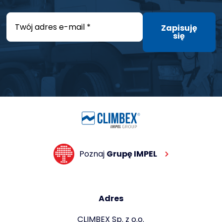
E
m
Zapisuję
się
a
i
l
*
Poznaj
Grupę IMPEL
Adres
CLIMBEX Sp. z o.o.