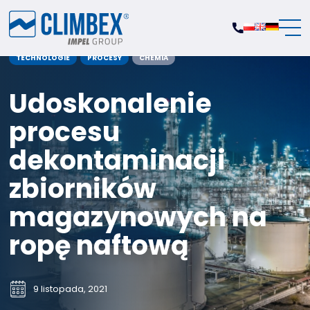
TECHNOLOGIE
PROCESY
CHEMIA
Udoskonalenie
procesu
dekontaminacji
zbiorników
magazynowych na
ropę naftową
9 listopada, 2021