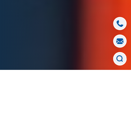
W dniach 15-16 lipca br. w Zakopanem
przedstawiciele spółki Climbex spotkali się