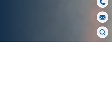
Climbex wykonał usługę precyzyjnego
kucia betonu na przęśle mostowym dla
klienta z sektora budowlanego. Prace
polegały na wykuciu kubaturowym
kilkunastu metrów sześciennych betonu