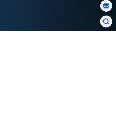
W przedsiębiorstwach zajmujących się
produkcją żywności zachowanie higieny
stanowi nie tylko wymóg formalny, lecz
przede wszystkim fundament
bezpieczeństwa wyrobów oraz
wiarygodności przedsiębiorstwa. W